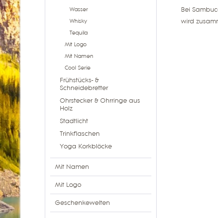
Bei Sambuca
Wasser
wird zusamm
Whisky
Tequila
Mit Logo
Mit Namen
Cool Serie
Frühstücks- &
Schneidebretter
Ohrstecker & Ohrringe aus
Holz
Stadtlicht
Trinkflaschen
Yoga Korkblöcke
Mit Namen
Mit Logo
Geschenkewelten