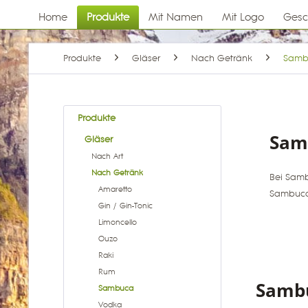
Home
Produkte
Mit Namen
Mit Logo
Gesc
Produkte
Gläser
Nach Getränk
Samb
Produkte
Sam
Gläser
Nach Art
Nach Getränk
Bei Samb
Amaretto
Sambuca 
Gin / Gin-Tonic
Limoncello
Ouzo
Raki
Rum
Sambu
Sambuca
Vodka